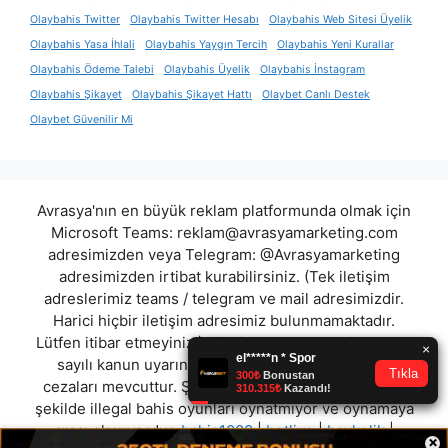
Olaybahis Twitter
Olaybahis Twitter Hesabı
Olaybahis Web Sitesi Üyelik
Olaybahis Yasa İhlali
Olaybahis Yaygın Tercih
Olaybahis Yeni Kurallar
Olaybahis Ödeme Talebi
Olaybahis Üyelik
Olaybahis İnstagram
Olaybahis Şikayet
Olaybahis Şikayet Hattı
Olaybet Canlı Destek
Olaybet Güvenilir Mi
Avrasya'nın en büyük reklam platformunda olmak için
Microsoft Teams:
reklam@avrasyamarketing.com
adresimizden veya Telegram: @Avrasyamarketing
adresimizden irtibat kurabilirsiniz. (Tek iletişim
adreslerimiz teams / telegram ve mail adresimizdir.
Harici hiçbir iletişim adresimiz bulunmamaktadır.
Lütfen itibar etmeyiniz.) Türkiye yasalarına göre 7258
sayılı kanun uyarınca yasa dışı bahis oynamanın
cezaları mevcuttur. Şu an bulunduğunuz site hiç bir
şekilde illegal bahis oyunları oynatmıyor ve oynamaya
aracı olmuyordur.
bahis1000
|
betlivo
|
baykolik
|
×