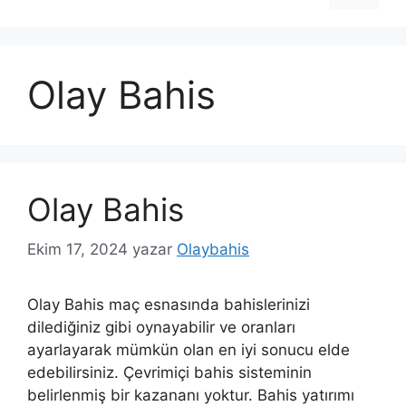
Olay Bahis
Olay Bahis
Ekim 17, 2024
yazar
Olaybahis
Olay Bahis maç esnasında bahislerinizi
dilediğiniz gibi oynayabilir ve oranları
ayarlayarak mümkün olan en iyi sonucu elde
edebilirsiniz. Çevrimiçi bahis sisteminin
belirlenmiş bir kazananı yoktur. Bahis yatırımı