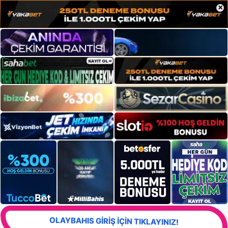
×
OLAYBAHIS GİRİŞ İÇİN TIKLAYINIZ!