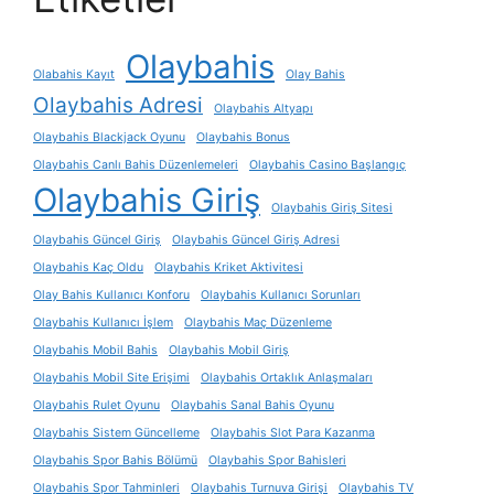
Olaybahis
Olabahis Kayıt
Olay Bahis
Olaybahis Adresi
Olaybahis Altyapı
Olaybahis Blackjack Oyunu
Olaybahis Bonus
Olaybahis Canlı Bahis Düzenlemeleri
Olaybahis Casino Başlangıç
Olaybahis Giriş
Olaybahis Giriş Sitesi
Olaybahis Güncel Giriş
Olaybahis Güncel Giriş Adresi
Olaybahis Kaç Oldu
Olaybahis Kriket Aktivitesi
Olay Bahis Kullanıcı Konforu
Olaybahis Kullanıcı Sorunları
Olaybahis Kullanıcı İşlem
Olaybahis Maç Düzenleme
Olaybahis Mobil Bahis
Olaybahis Mobil Giriş
Olaybahis Mobil Site Erişimi
Olaybahis Ortaklık Anlaşmaları
Olaybahis Rulet Oyunu
Olaybahis Sanal Bahis Oyunu
Olaybahis Sistem Güncelleme
Olaybahis Slot Para Kazanma
Olaybahis Spor Bahis Bölümü
Olaybahis Spor Bahisleri
Olaybahis Spor Tahminleri
Olaybahis Turnuva Girişi
Olaybahis TV