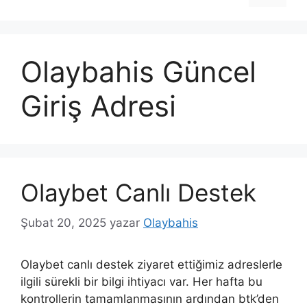
Olaybahis Güncel
Giriş Adresi
Olaybet Canlı Destek
Şubat 20, 2025
yazar
Olaybahis
Olaybet canlı destek ziyaret ettiğimiz adreslerle
ilgili sürekli bir bilgi ihtiyacı var. Her hafta bu
kontrollerin tamamlanmasının ardından btk’den