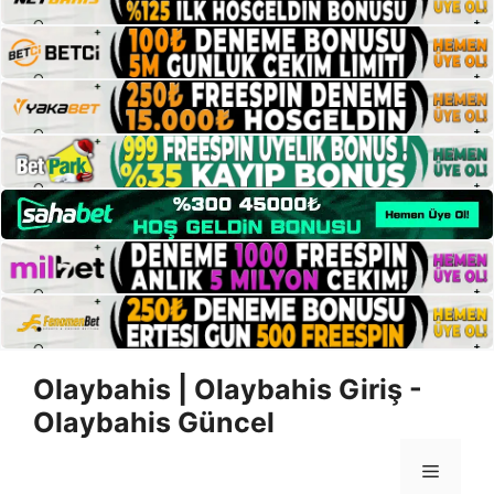
İçeriğe
Olaybahis | Olaybahis Giriş -
atla
Olaybahis Güncel
Menü