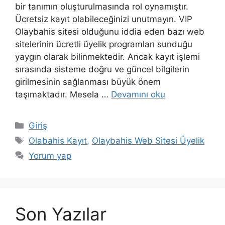
bir tanımın oluşturulmasında rol oynamıştır.
Ücretsiz kayıt olabileceğinizi unutmayın. VIP
Olaybahis sitesi olduğunu iddia eden bazı web
sitelerinin ücretli üyelik programları sunduğu
yaygın olarak bilinmektedir. Ancak kayıt işlemi
sırasında sisteme doğru ve güncel bilgilerin
girilmesinin sağlanması büyük önem
taşımaktadır. Mesela …
Devamını oku
Kategoriler
Giriş
Etiketler
Olabahis Kayıt
,
Olaybahis Web Sitesi Üyelik
Yorum yap
Son Yazılar