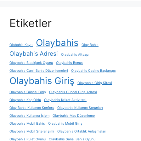
Etiketler
Olaybahis
Olabahis Kayıt
Olay Bahis
Olaybahis Adresi
Olaybahis Altyapı
Olaybahis Blackjack Oyunu
Olaybahis Bonus
Olaybahis Canlı Bahis Düzenlemeleri
Olaybahis Casino Başlangıç
Olaybahis Giriş
Olaybahis Giriş Sitesi
Olaybahis Güncel Giriş
Olaybahis Güncel Giriş Adresi
Olaybahis Kaç Oldu
Olaybahis Kriket Aktivitesi
Olay Bahis Kullanıcı Konforu
Olaybahis Kullanıcı Sorunları
Olaybahis Kullanıcı İşlem
Olaybahis Maç Düzenleme
Olaybahis Mobil Bahis
Olaybahis Mobil Giriş
Olaybahis Mobil Site Erişimi
Olaybahis Ortaklık Anlaşmaları
Olaybahis Rulet Oyunu
Olaybahis Sanal Bahis Oyunu